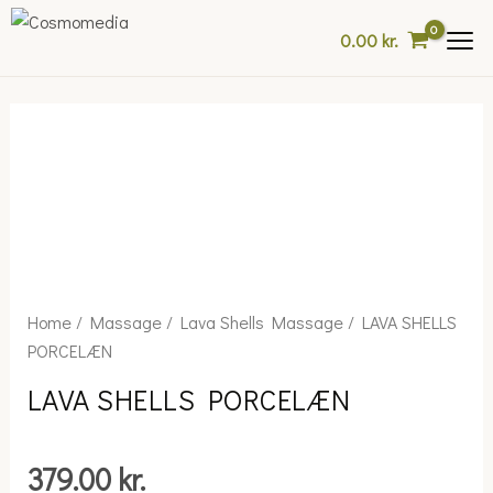
Skip
0.00
kr.
to
content
LAVA
Home
/
Massage
/
Lava Shells Massage
/ LAVA SHELLS
SHELLS
PORCELÆN
PORCELÆN
LAVA SHELLS PORCELÆN
quantity
379.00
kr.