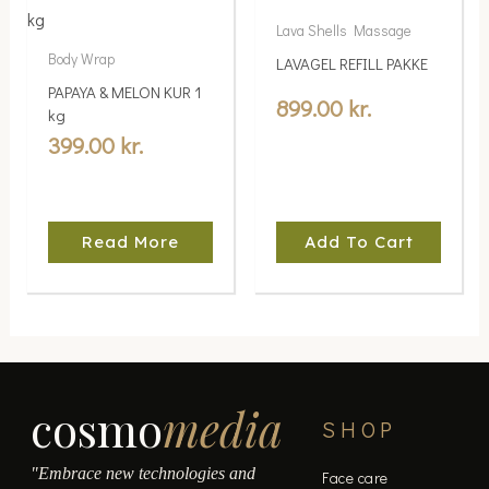
Lava Shells Massage
Body Wrap
LAVAGEL REFILL PAKKE
PAPAYA & MELON KUR 1
899.00
kr.
kg
399.00
kr.
Read More
Add To Cart
cosmo
media
SHOP
"Embrace new technologies and
Face care