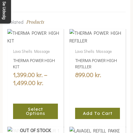
Se Udsalg
Related
Products
Price
This
range:
product
1,399.00 kr.
has
Lava Shells Massage
Lava Shells Massage
multiple
through
THERMA POWER HIGH
THERMA POWER HIGH
variants.
1,499.00 kr.
KIT
REFILLER
The
1,399.00
kr.
–
899.00
kr.
options
1,499.00
kr.
may
be
chosen
Select
on
Options
Add To Cart
the
product
OUT OF STOCK
page