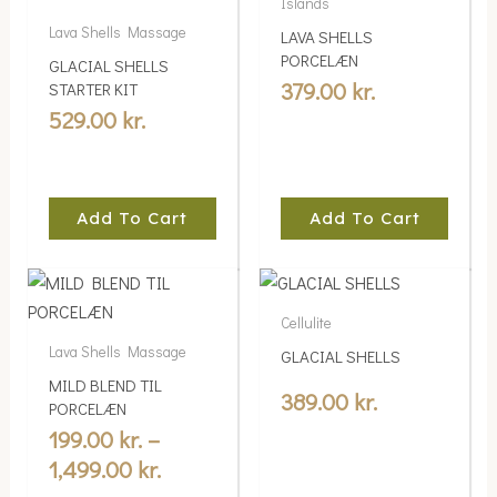
Islands
Lava Shells Massage
LAVA SHELLS
PORCELÆN
GLACIAL SHELLS
379.00
kr.
STARTER KIT
529.00
kr.
Add To Cart
Add To Cart
Price
This
range:
product
Cellulite
199.00 kr.
has
Lava Shells Massage
GLACIAL SHELLS
multiple
through
MILD BLEND TIL
variants.
389.00
kr.
1,499.00 kr.
PORCELÆN
The
199.00
kr.
–
options
1,499.00
kr.
may