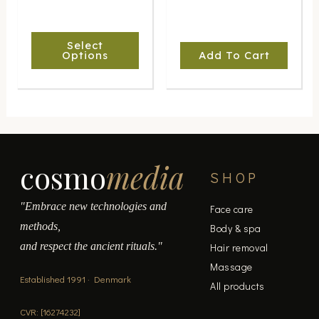
be
chosen
Select
on
Options
Add To Cart
the
product
page
cosmo
media
SHOP
"Embrace new technologies and
Face care
methods,
Body & spa
and respect the ancient rituals."
Hair removal
Massage
Established 1991 · Denmark
All products
CVR: [16274232]