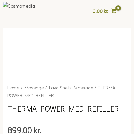
Skip
0.00
kr.
to
content
THERMA
Home
/
Massage
/
Lava Shells Massage
/ THERMA
POWER
POWER MED REFILLER
MED
THERMA POWER MED REFILLER
REFILLER
quantity
899.00
kr.