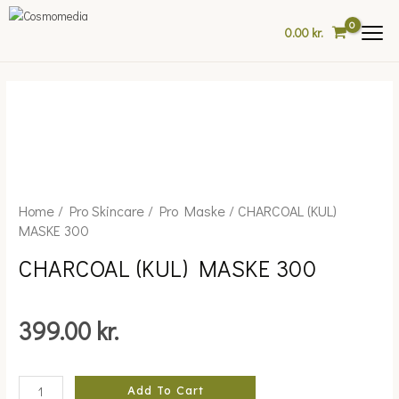
Skip
to
0.00
kr.
content
Home
/
Pro Skincare
/
Pro Maske
/ CHARCOAL (KUL)
CHARCOAL
MASKE 300
(KUL)
MASKE
CHARCOAL (KUL) MASKE 300
300
quantity
399.00
kr.
Add To Cart