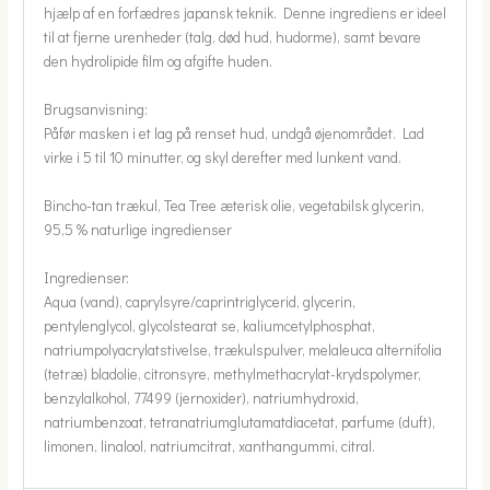
hjælp af en forfædres japansk teknik. Denne ingrediens er ideel
til at fjerne urenheder (talg, død hud, hudorme), samt bevare
den hydrolipide film og afgifte huden.
Brugsanvisning:
Påfør masken i et lag på renset hud, undgå øjenområdet. Lad
virke i 5 til 10 minutter, og skyl derefter med lunkent vand.
Bincho-tan trækul, Tea Tree æterisk olie, vegetabilsk glycerin,
95,5 % naturlige ingredienser
Ingredienser:
Aqua (vand), caprylsyre/caprintriglycerid, glycerin,
pentylenglycol, glycolstearat se, kaliumcetylphosphat,
natriumpolyacrylatstivelse, trækulspulver, melaleuca alternifolia
(tetræ) bladolie, citronsyre, methylmethacrylat-krydspolymer,
benzylalkohol, 77499 (jernoxider), natriumhydroxid,
natriumbenzoat, tetranatriumglutamatdiacetat, parfume (duft),
limonen, linalool, natriumcitrat, xanthangummi, citral.