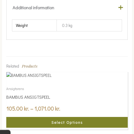
Additional information
Weight
0.3 kg
Products
Related
Price
This
range:
product
105.00 kr.
has
Ansigtsrens
multiple
through
BAMBUS ANSIGTSPEEL
variants.
1,071.00 kr.
105.00
kr.
–
1,071.00
kr.
The
options
may
Select Options
be