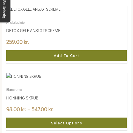
chosen
Se Udsalg
on
the
product
Ansigtspleje
page
DETOX GELE ANSIGTSCREME
259.00
kr.
Add To Cart
Price
This
range:
product
98.00 kr.
has
Blancreme
multiple
through
HONNING SKRUB
variants.
547.00 kr.
98.00
kr.
–
547.00
kr.
The
options
may
Select Options
be