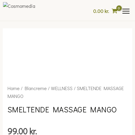
Skip
0.00
kr.
to
content
SMELTENDE
Home
/
Blancreme
/
WELLNESS
/ SMELTENDE MASSAGE
MASSAGE
MANGO
MANGO
SMELTENDE MASSAGE MANGO
quantity
99.00
kr.