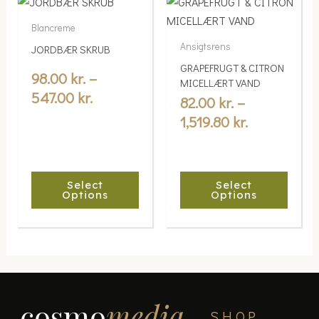
Price
Price
This
This
range:
range:
product
product
Blancreme
98.00 kr.
82.00 kr.
has
has
Ansigtsrens
JORDBÆR SKRUB
multiple
through
multiple
through
GRAPEFRUGT & CITRON
variants.
variants.
98.00
kr.
–
547.00 kr.
1,519.80 kr.
MICELLÆRT VAND
The
The
547.00
kr.
82.00
kr.
–
options
options
1,519.80
kr.
may
may
be
be
chosen
chosen
Select
Select
on
on
Options
Options
the
the
product
product
page
page
cosmo
media
SHOP