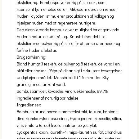
eksfoliering. Bambuspulver er rig på silicaer , som
nænsomt fjerner døde celler. Mikrodermabrasion renser
huden i dybden, stimulerer produktionen af ​​kollagen og
hjælper huden med at regenerere hurtigere.
Den eksfolierende bambus giver mulighed for at genvinde
hudens naturlige udstråling. Knust, bliver det til et
eksfolierende pulver rig på silica for at rense urenheder og
forfine hudens tekstur.
Brugsanvisning:
Bland hurtigt 3 teskefulde pulver og 8 teskefulde vand i en
skål eller shaker. Påfør på dit ansigt i cirkulære bevægelser,
undgå øjenområdet. Massér blidt i 1-5 minutter. Skyl
grundigt med lunkent vand.
Bambuspartikler, kokosolie, vindruekerneolie, 89,7%
ingredienser af naturlig oprindelse
Ingredienser:
Bambusa arundinacea stammeekstrakt, talkum, bentonit,
dinatriumlaurylsulfosuccinat, hydrogeneret kokosolie, silica,
vitis vinifera (drue) frøolie, natriumpolyacrylat,
cyclopentasiloxan, laureth-4, mipa-laureth sulfat, chondrus
crispus (carrageen) ekstrakt (carrageenan) duft), hydreret