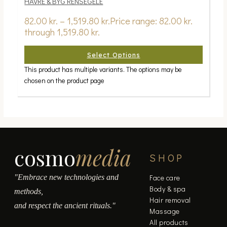
HAVRE & BYG RENSEGELE
82.00
kr.
–
1,519.80
kr.
Price range: 82.00 kr.
through 1,519.80 kr.
Select Options
This product has multiple variants. The options may be
chosen on the product page
cosmo
media
SHOP
"Embrace new technologies and
Face care
Body & spa
methods,
Hair removal
and respect the ancient rituals."
Massage
All products