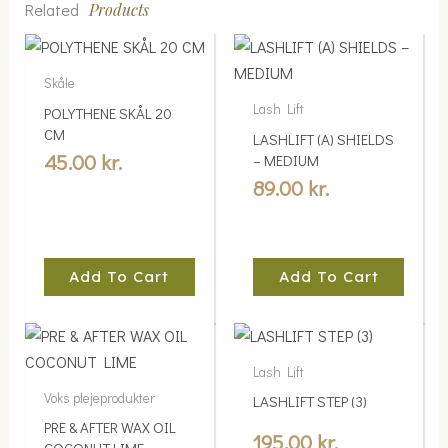
Related
Products
Skåle
Lash Lift
POLYTHENE SKÅL 20
CM
LASHLIFT (A) SHIELDS
45.00
kr.
– MEDIUM
89.00
kr.
Add To Cart
Add To Cart
Price
This
range:
product
Lash Lift
169.00 kr.
has
Voks plejeprodukter
LASHLIFT STEP (3)
multiple
through
PRE & AFTER WAX OIL
variants.
195.00
kr.
1,690.00 kr.