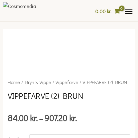
Skip
0.00
kr.
to
content
Price
VIPPEFARVE
Home
/
Bryn & Vippe
/
Vippefarve
/ VIPPEFARVE (2) BRUN
range:
(2)
VIPPEFARVE (2) BRUN
84.00 kr.
BRUN
through
quantity
907.20 kr.
84.00
kr.
907.20
kr.
–