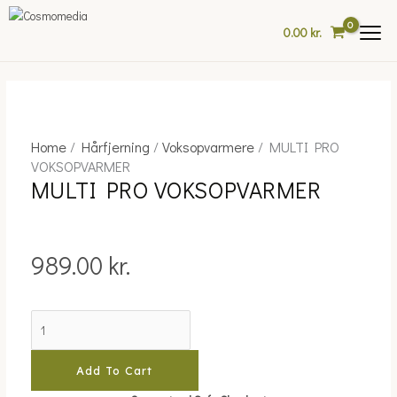
Skip
to
0.00
kr.
content
Home
/
Hårfjerning
/
Voksopvarmere
/ MULTI PRO
MULTI
VOKSOPVARMER
PRO
MULTI PRO VOKSOPVARMER
VOKSOPVARMER
quantity
989.00
kr.
Add To Cart