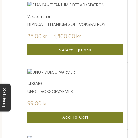
range:
product
35.00 kr.
has
Vokspatroner
through
multiple
BIANCA – TITANIUM SOFT VOKSPATRON
1,800.00 kr.
variants.
The
35.00
kr.
–
1,800.00
kr.
options
may
Select Options
be
chosen
on
the
product
UDSALG
page
Se Udsalg
UNO – VOKSOPVARMER
99.00
kr.
Add To Cart