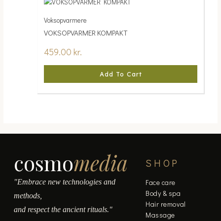
Voksopvarmere
VOKSOPVARMER KOMPAKT
459.00
kr.
Add To Cart
cosmo
media
SHOP
"Embrace new technologies and
Face care
Body & spa
methods,
Hair removal
and respect the ancient rituals."
Massage