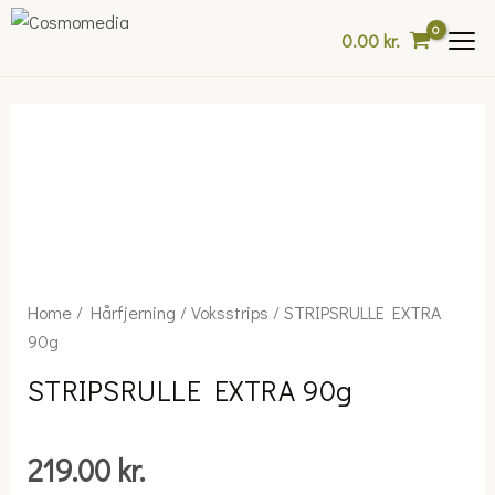
Skip
0.00
kr.
to
content
STRIPSRULLE
Home
/
Hårfjerning
/
Voksstrips
/ STRIPSRULLE EXTRA
EXTRA
90g
90g
STRIPSRULLE EXTRA 90g
quantity
219.00
kr.