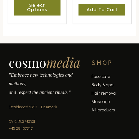
be
Select
chosen
Options
Add To Cart
on
the
product
page
cosmo
media
SHOP
"Embrace new technologies and
Face care
methods,
Body & spa
and respect the ancient rituals."
Hair removal
Massage
Established 1991 · Denmark
All products
CVR: [16274232]
+45 28407747