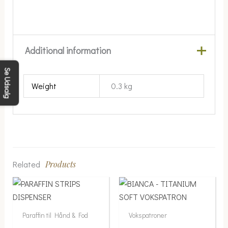
Additional information
Se Udsalg
Weight
0.3 kg
Related
Products
Price
This
range:
product
35.00 kr.
has
Paraffin til Hånd & Fod
Vokspatroner
multiple
through