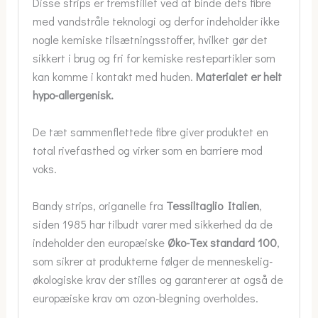
Disse strips er fremstillet ved at binde dets fibre
med vandstråle teknologi og derfor indeholder ikke
nogle kemiske tilsætningsstoffer, hvilket gør det
sikkert i brug og fri for kemiske restepartikler som
kan komme i kontakt med huden.
Materialet er helt
hypo-allergenisk.
De tæt sammenflettede fibre giver produktet en
total rivefasthed og virker som en barriere mod
voks.
Bandy strips, origanelle fra
Tessiltaglio Italien
,
siden 1985 har tilbudt varer med sikkerhed da de
indeholder den europæiske
Øko-Tex standard 100
,
som sikrer at produkterne følger de menneskelig-
økologiske krav der stilles og garanterer at også de
europæiske krav om ozon-blegning overholdes.