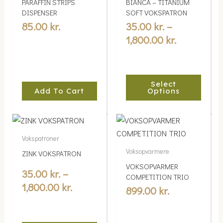
PARAFFIN STRIPS
BIANCA – TITANIUM
variants.
1,800.00 kr
DISPENSER
SOFT VOKSPATRON
The
85.00
kr.
35.00
kr.
–
options
1,800.00
kr.
may
be
chosen
Select
on
Add To Cart
Options
the
product
Price
This
page
range:
product
Vokspatroner
35.00 kr.
has
Voksopvarmere
ZINK VOKSPATRON
multiple
through
VOKSOPVARMER
variants.
35.00
kr.
–
1,800.00 kr.
COMPETITION TRIO
The
1,800.00
kr.
899.00
kr.
options
may