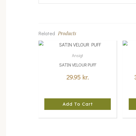
Related
Products
Thi
pro
Ansigt
has
SATIN VELOUR PUFF
mul
var
29.95
kr.
Th
opt
ma
Add To Cart
be
cho
on
the