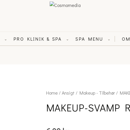
L
PRO KLINIK & SPA
SPA MENU
OM
⌄
⌄
⌄
MAKEUP-
Home
/
Ansigt
/
Makeup - Tilbehør
/ MAKE
SVAMP
MAKEUP-SVAMP R
RUND
x
2