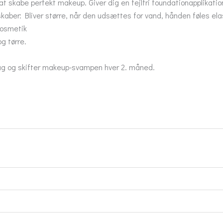
at skabe perfekt makeup. Giver dig en fejlfri foundationapplikati
skaber: Bliver større, når den udsættes for vand, hånden føles el
kosmetik
g tørre.
brug og skifter makeup-svampen hver 2. måned.