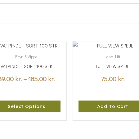
Price
s
range:
duct
Bryn & Vippe
Lash Lift
39.00 kr.
VATPINDE – SORT 100 STK
FULL-VIEW SPEJL
tiple
through
iants.
39.00
kr.
–
185.00
kr.
75.00
kr.
185.00 kr.
e
ions
y
Select Options
Add To Cart
sen