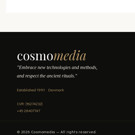
pro
pa
cosmo
media
"Embrace new technologies and methods,
and respect the ancient rituals."
Established 1991 · Denmark
CVR: [16274232]
+45 28407747
© 2026 Cosmomedia — All rights reserved.