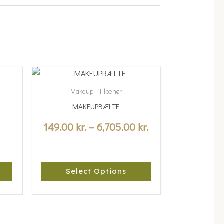
Price
This
range:
product
Makeup - Tilbehør
149.00 kr.
has
MAKEUPBÆLTE
multiple
through
variants.
149.00
kr.
–
6,705.00
kr.
6,705.00 kr.
The
options
may
Select Options
be
chosen
on
the