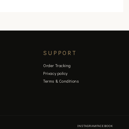
product
page
SUPPORT
Order Tracking
Privacy policy
Terms & Conditions
INSTAGRAM
FACEBOOK