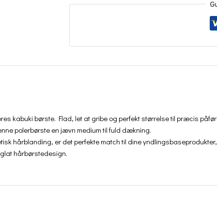
Gu
res kabuki børste. Flad, let at gribe og perfekt størrelse til præcis påfø
nne polerbørste en jævn medium til fuld dækning.
isk hårblanding, er det perfekte match til dine yndlingsbaseprodukter, ua
, glat hårbørstedesign.