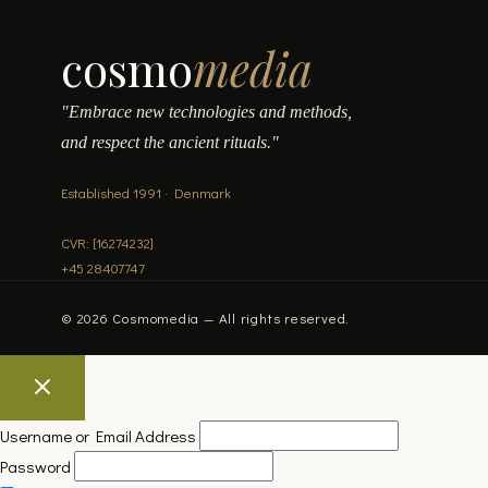
cosmo
media
"Embrace new technologies and methods,
and respect the ancient rituals."
Established 1991 · Denmark
CVR: [16274232]
+45 28407747
© 2026 Cosmomedia — All rights reserved.
Username or Email Address
Password