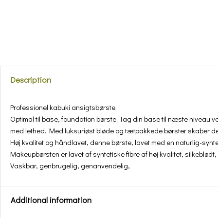
Description
Professionel kabuki ansigtsbørste.
Optimal til base, foundation børste. Tag din base til næste niveau vo
med lethed. Med luksuriøst bløde og tætpakkede børster skaber de
Høj kvalitet og håndlavet, denne børste, lavet med en naturlig-syntet
Makeupbørsten er lavet af syntetiske fibre af høj kvalitet, silkeblødt
Vaskbar, genbrugelig, genanvendelig,
Additional information