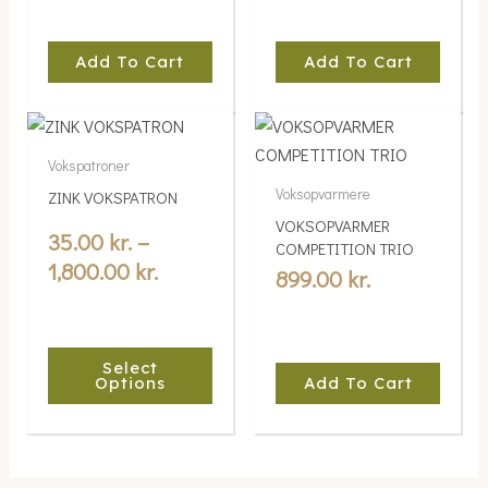
Add To Cart
Add To Cart
Price
This
range:
product
Vokspatroner
35.00 kr.
has
Voksopvarmere
ZINK VOKSPATRON
multiple
through
VOKSOPVARMER
variants.
35.00
kr.
–
1,800.00 kr.
COMPETITION TRIO
The
1,800.00
kr.
899.00
kr.
options
may
be
Select
chosen
Options
Add To Cart
on
the
product