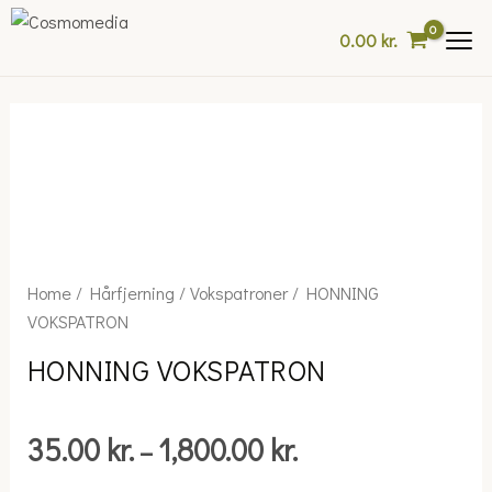
Skip
0.00
kr.
to
content
Price
HONNING
Home
/
Hårfjerning
/
Vokspatroner
/ HONNING
range:
VOKSPATRON
VOKSPATRON
35.00 kr.
quantity
HONNING VOKSPATRON
through
1,800.00 kr.
35.00
kr.
1,800.00
kr.
–