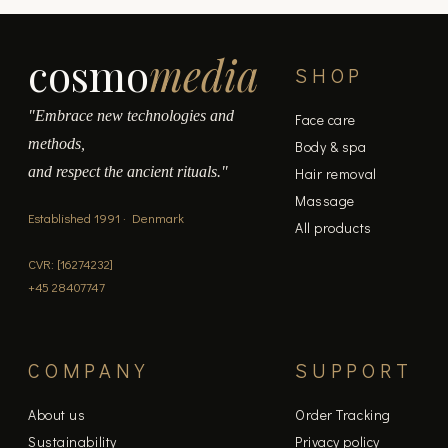
page
cosmo
media
SHOP
"Embrace new technologies and
Face care
methods,
Body & spa
and respect the ancient rituals."
Hair removal
Massage
Established 1991 · Denmark
All products
CVR: [16274232]
+45 28407747
COMPANY
SUPPORT
About us
Order Tracking
Sustainability
Privacy policy