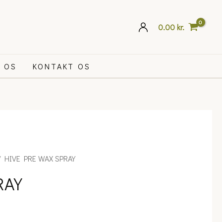
0.00
kr.
 OS
KONTAKT OS
ce
 HIVE PRE WAX SPRAY
nge:
RAY
.00 kr.
rough
90.00 kr.