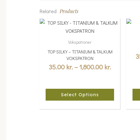
Related
Products
Price
This
Thi
range:
product
pro
35.00 kr.
has
has
Vokspatroner
multiple
through
mul
TOP SILKY – TITANIUM & TALKUM
variants.
var
3
1,800.00 kr
VOKSPATRON
The
Th
35.00
kr.
–
1,800.00
kr.
options
opt
may
ma
be
be
Select Options
chosen
cho
on
on
the
the
product
pro
page
pa