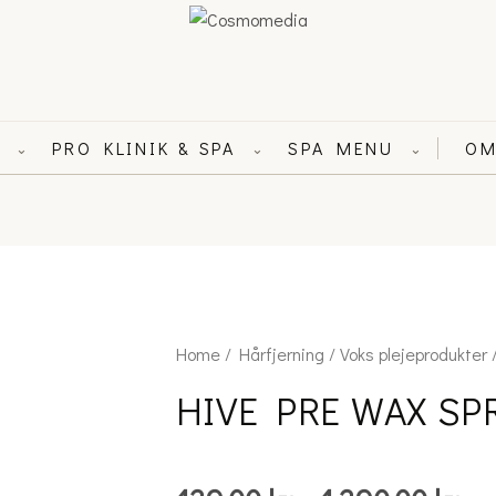
L
PRO KLINIK & SPA
SPA MENU
OM
⌄
⌄
⌄
Pri
HIVE
Home
/
Hårfjerning
/
Voks plejeprodukter
/
ra
PRE
HIVE PRE WAX SP
139
WAX
th
SPRAY
1,3
quantity