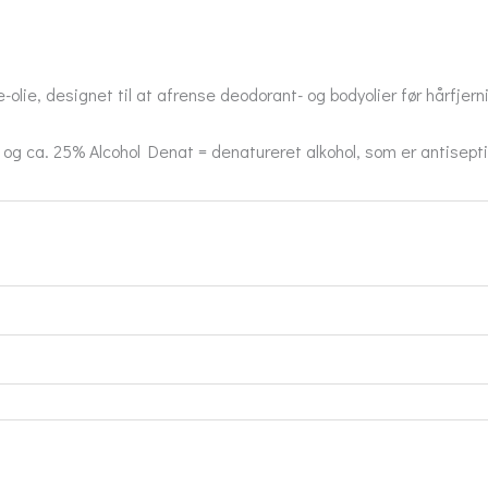
olie, designet til at afrense deodorant- og bodyolier før hårfjerni
d og ca. 25% Alcohol Denat = denatureret alkohol, som er antisep