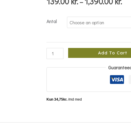
139.00
kr.
1,390.00
kr.
–
Antal
Add To Cart
Guarantee