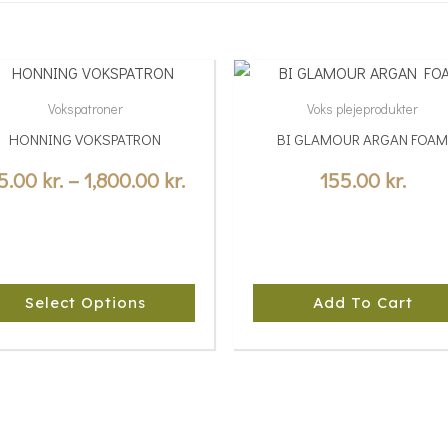
Price
s
range:
duct
Vokspatroner
Voks plejeprodukter
35.00 kr.
HONNING VOKSPATRON
BI GLAMOUR ARGAN FOA
tiple
through
iants.
5.00
kr.
–
1,800.00
kr.
155.00
kr.
.
1,800.00 kr.
e
ions
y
Select Options
Add To Cart
sen
duct
ge