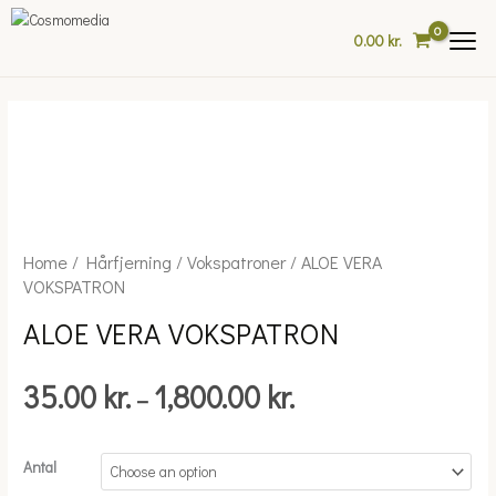
Skip
to
0.00
kr.
content
Price
Home
/
Hårfjerning
/
Vokspatroner
/ ALOE VERA
ALOE
range:
VOKSPATRON
VERA
35.00 kr.
VOKSPATRON
ALOE VERA VOKSPATRON
through
quantity
1,800.00 kr.
35.00
kr.
1,800.00
kr.
–
Antal