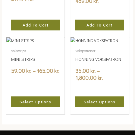
459.00
kr.
Add To Cart
Add To Cart
Price
Price
This
This
range:
range:
product
product
Voksstrips
Vokspatroner
59.00 kr.
35.00 kr.
has
has
MINI STRIPS
HONNING VOKSPATRON
multiple
through
multiple
through
variants.
variants.
165.00 kr.
1,800.00 kr.
59.00
kr.
–
165.00
kr.
35.00
kr.
–
The
The
1,800.00
kr.
options
options
may
may
be
be
chosen
chosen
Select Options
Select Options
on
on
the
the
product
product
page
page