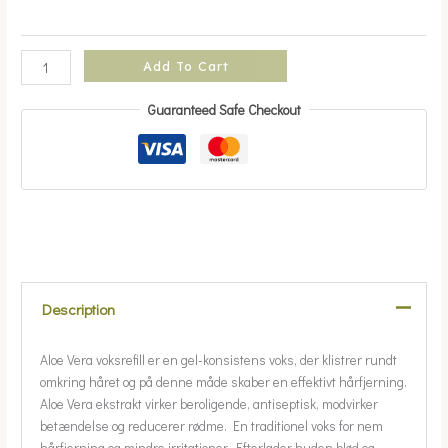
Add To Cart
Guaranteed Safe Checkout
Description
Aloe Vera voksrefill er en gel-konsistens voks, der klistrer rundt
omkring håret og på denne måde skaber en effektivt hårfjerning.
Aloe Vera ekstrakt virker beroligende, antiseptisk, modvirker
betændelse og reducerer rødme. En traditionel voks for nem
hårfjerning og mindre irritationer. Efterlader huden blød og