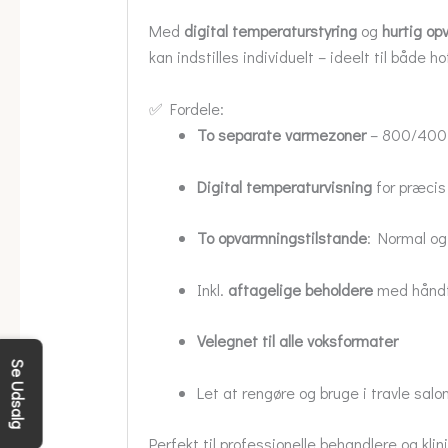
Med
digital temperaturstyring
og
hurtig op
kan indstilles individuelt – ideelt til både ho
✅ Fordele:
To separate varmezoner
– 800/400
Digital temperaturvisning
for præcis 
To opvarmningstilstande
: Normal og
Inkl.
aftagelige beholdere
med håndt
Velegnet til alle voksformater
Se Udsalg
Let at rengøre og bruge i travle salo
Perfekt til professionelle behandlere og klini