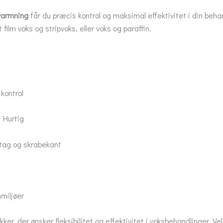
varmning
får du præcis kontrol og maksimal effektivitet i din beha
t film voks og stripvoks, eller voks og paraffin.
kontrol
 Hurtig
ag og skrabekant
nmiljøer
kker, der ønsker fleksibilitet og effektivitet i voksbehandlinger. Ve