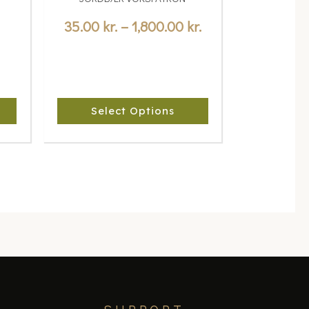
multiple
through
variants.
35.00
kr.
–
1,800.00
kr.
1,800.00 kr.
The
options
may
be
Select Options
chosen
on
the
product
page