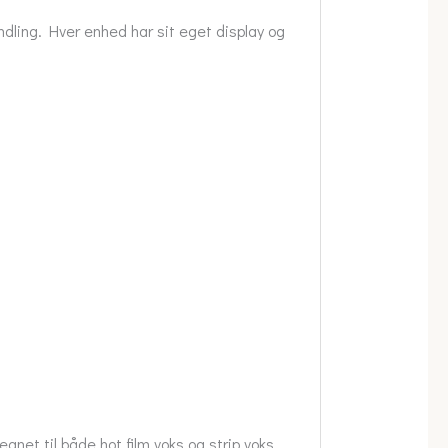
ndling. Hver enhed har sit eget display og
legnet til både hot film voks og strip voks.