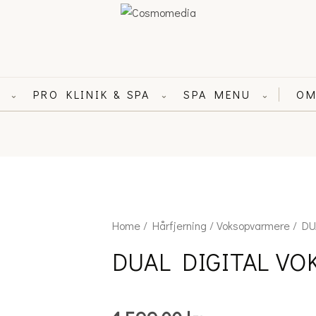
L
PRO KLINIK & SPA
SPA MENU
OM
⌄
⌄
⌄
DUAL
Home
/
Hårfjerning
/
Voksopvarmere
/ DU
DIGITAL
DUAL DIGITAL V
VOKSOPVARMER
quantity