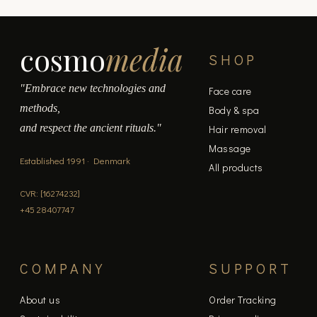
cosmo
media
SHOP
"Embrace new technologies and
Face care
methods,
Body & spa
and respect the ancient rituals."
Hair removal
Massage
Established 1991 · Denmark
All products
CVR: [16274232]
+45 28407747
COMPANY
SUPPORT
About us
Order Tracking