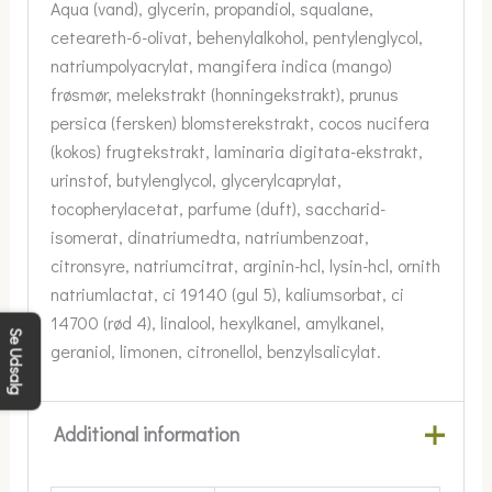
Aqua (vand), glycerin, propandiol, squalane,
ceteareth-6-olivat, behenylalkohol, pentylenglycol,
natriumpolyacrylat, mangifera indica (mango)
frøsmør, melekstrakt (honningekstrakt), prunus
persica (fersken) blomsterekstrakt, cocos nucifera
(kokos) frugtekstrakt, laminaria digitata-ekstrakt,
urinstof, butylenglycol, glycerylcaprylat,
tocopherylacetat, parfume (duft), saccharid-
isomerat, dinatriumedta, natriumbenzoat,
citronsyre, natriumcitrat, arginin-hcl, lysin-hcl, ornith
natriumlactat, ci 19140 (gul 5), kaliumsorbat, ci
14700 (rød 4), linalool, hexylkanel, amylkanel,
Se Udsalg
geraniol, limonen, citronellol, benzylsalicylat.
Additional information