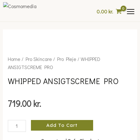
Skip
0.00
kr.
to
content
WHIPPED
Home
/
Pro Skincare
/
Pro Pleje
/ WHIPPED
ANSIGTSCREME
ANSIGTSCREME PRO
PRO
WHIPPED ANSIGTSCREME PRO
quantity
719.00
kr.
Add To Cart