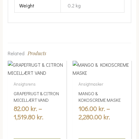
Weight
0.2 kg
Related
Products
Price
Price
This
This
range:
range:
product
product
82.00 kr.
106.00 kr.
has
has
Ansigtsrens
Ansigtmasker
multiple
through
multiple
through
GRAPEFRUGT & CITRON
MANGO &
variants.
variants.
1,519.80 kr.
2,280.00 kr
MICELLÆRT VAND
KOKOSCREME MASKE
The
The
82.00
kr.
–
106.00
kr.
–
options
options
1,519.80
kr.
2,280.00
kr.
may
may
be
be
chosen
chosen