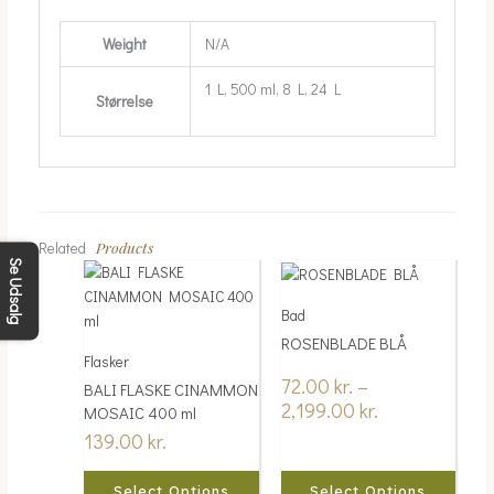
Weight
N/A
1 L, 500 ml, 8 L, 24 L
Størrelse
Products
Related
Se Udsalg
Price
This
This
range:
product
product
Bad
72.00 kr.
has
has
through
ROSENBLADE BLÅ
multiple
multiple
Flasker
2,199.00 kr.
variants.
variants.
72.00
kr.
–
BALI FLASKE CINAMMON
The
The
2,199.00
kr.
MOSAIC 400 ml
options
options
139.00
kr.
may
may
be
be
chosen
chosen
Select Options
Select Options