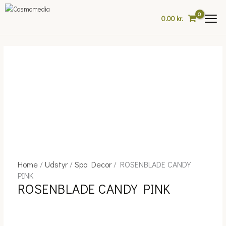
Skip
to
0.00
kr.
content
Home
/
Udstyr
/
Spa Decor
/ ROSENBLADE CANDY
ROSENBLADE
Price
PINK
CANDY
range:
ROSENBLADE CANDY PINK
PINK
72.00 kr.
quantity
through
2,199.00 kr.