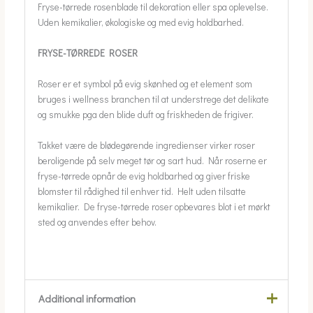
Fryse-tørrede rosenblade til dekoration eller spa oplevelse.
Uden kemikalier, økologiske og med evig holdbarhed.
FRYSE-TØRREDE ROSER
Roser er et symbol på evig skønhed og et element som
bruges i wellness branchen til at understrege det delikate
og smukke pga den blide duft og friskheden de frigiver.
Takket være de blødegørende ingredienser virker roser
beroligende på selv meget tør og sart hud. Når roserne er
fryse-tørrede opnår de evig holdbarhed og giver friske
blomster til rådighed til enhver tid. Helt uden tilsatte
kemikalier. De fryse-tørrede roser opbevares blot i et mørkt
sted og anvendes efter behov.
Additional information