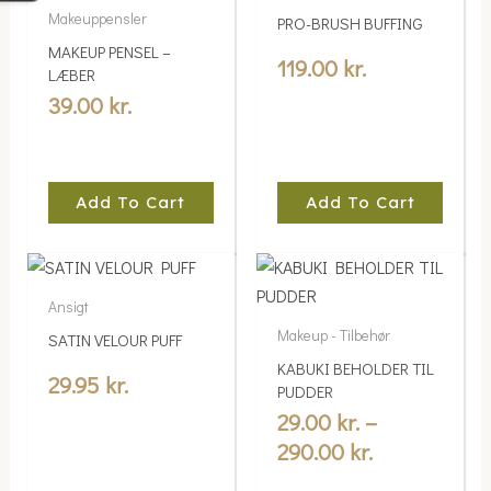
Makeuppensler
PRO-BRUSH BUFFING
MAKEUP PENSEL –
119.00
kr.
LÆBER
39.00
kr.
Add To Cart
Add To Cart
Price
This
range:
product
Ansigt
29.00 kr.
has
Makeup - Tilbehør
SATIN VELOUR PUFF
multiple
through
KABUKI BEHOLDER TIL
variants.
29.95
kr.
290.00 kr.
PUDDER
The
29.00
kr.
–
options
290.00
kr.
may