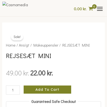
Skip
0.00
kr.
to
content
Sale!
Original
Current
REJSESÆT
Home
/
Ansigt
/
Makeuppensler
/ REJSESÆT MINI
price
price
MINI
REJSESÆT MINI
was:
is:
quantity
49.00 kr..
22.00 kr..
49.00
kr.
22.00
kr.
Add To Cart
Guaranteed Safe Checkout