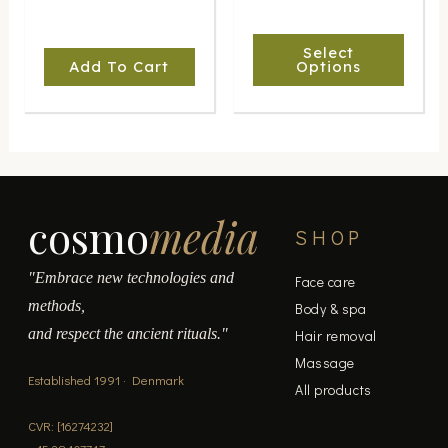
be
chosen
Select
on
Add To Cart
Options
the
product
page
cosmo
media
SHOP
"Embrace new technologies and
Face care
methods,
Body & spa
and respect the ancient rituals."
Hair removal
Massage
Established 1991 · Denmark
All products
CVR: [16274232]