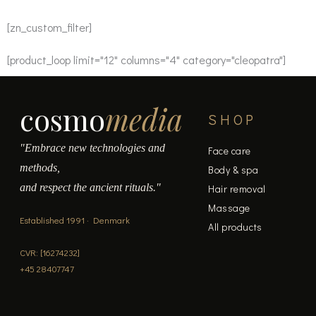
[zn_custom_filter]
[product_loop limit="12" columns="4" category="cleopatra"]
cosmo
media
SHOP
"Embrace new technologies and
Face care
methods,
Body & spa
and respect the ancient rituals."
Hair removal
Massage
Established 1991 · Denmark
All products
CVR: [16274232]
+45 28407747