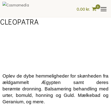
Skip
0.00
kr.
to
content
CLEOPATRA
Oplev de dybe hemmeligheder for skønheden fra
ældgammelt Ægypten samt deres
berømte
dronning. Balsamering behandling med
urter, bomuld, honning og Guld. Mælkebad og
Geranium,
og mere.