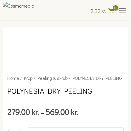
Skip
0.00
kr.
to
content
Price
POLYNESIA
Home
/
Krop
/
Peeling & skrub
/ POLYNESIA DRY PEELING
range:
DRY
POLYNESIA DRY PEELING
279.00 kr.
PEELING
through
quantity
569.00 kr.
279.00
kr.
569.00
kr.
–