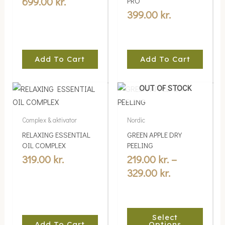
699.00
kr.
PRO
399.00
kr.
Add To Cart
Add To Cart
Price
OUT OF STOCK
This
range:
product
219.00 kr.
has
Complex & aktivator
Nordic
multiple
through
RELAXING ESSENTIAL
GREEN APPLE DRY
variants.
329.00 kr.
OIL COMPLEX
PEELING
The
319.00
kr.
219.00
kr.
–
options
329.00
kr.
may
be
chosen
Select
on
Add To Cart
Options