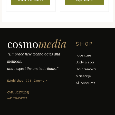
the
product
page
cosmo
media
SHOP
"Embrace new technologies and
Face care
methods,
Body & spa
and respect the ancient rituals."
Hair removal
Massage
Established 1991 · Denmark
All products
CVR: [16274232]
+45 28407747