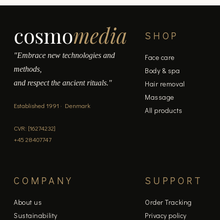
page
cosmo
media
SHOP
"Embrace new technologies and
Face care
methods,
Body & spa
and respect the ancient rituals."
Hair removal
Massage
Established 1991 · Denmark
All products
CVR: [16274232]
+45 28407747
COMPANY
SUPPORT
About us
Order Tracking
Sustainability
Privacy policy