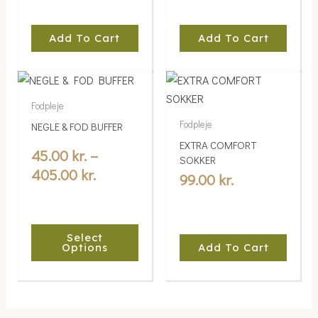
Add To Cart
Add To Cart
Price
This
range:
product
Fodpleje
45.00 kr.
has
Fodpleje
NEGLE & FOD BUFFER
multiple
through
EXTRA COMFORT
variants.
45.00
kr.
–
405.00 kr.
SOKKER
The
405.00
kr.
99.00
kr.
options
may
be
Select
chosen
Options
Add To Cart
on
the
product