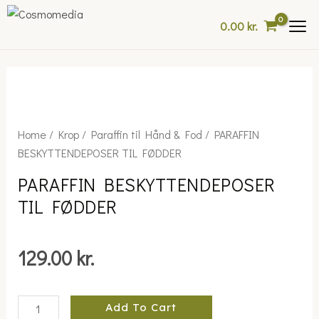
Skip
0.00
kr.
to
content
PARAFFIN
Home
/
Krop
/
Paraffin til Hånd & Fod
/ PARAFFIN
BESKYTTENDEPOSER
BESKYTTENDEPOSER TIL FØDDER
TIL
PARAFFIN BESKYTTENDEPOSER
FØDDER
TIL FØDDER
quantity
129.00
kr.
Add To Cart