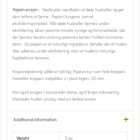
Papain enzym
– Nedbryder overfladen af døde hudceller og gør
dem lettere at fjerne. Papain fungerer som et
eksfolieringsmiddel. Når døde hudceller fjernes under
eksfoliering, bliver porerne mindre synlige og formindskede, (da
der fjernes keratin omkring porernes kanter, hvilket minimerer
dem). Da papain er et naturligt ingrediens, betyder det at huden
ikke udtørres under eksfoliering, men at hudens naturlige
fugtbalance bevares.
Kropsindpakning: påfør et tykt lag Papaya kur over hele kroppen,
hvorefter kroppen indpakkes s i plast lagen i 20 min.
Kan også bruges i Sauna eller damp, og til krops indsmøring.
Efterlader huden smidig, med en delikat aroma.
Additional information
Weight
5 kg