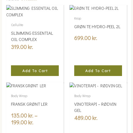
Krop
Cellulite
GRØN TE HYDRO-PEEL 2L
SLIMMING ESSENTIAL
699.00
kr.
OIL COMPLEX
319.00
kr.
Add To Cart
Add To Cart
Price
This
range:
product
Body Wrap
Body Wrap
135.00 kr.
has
FRANSK GRØNT LER
VINOTERAPI – RØDVIN
multiple
through
GEL
variants.
199.00 kr.
135.00
kr.
–
489.00
kr.
The
199.00
kr.
options
may