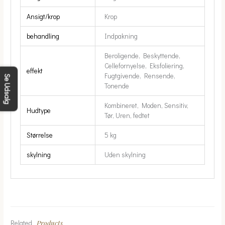
Ansigt/krop
Krop
behandling
Indpakning
Beroligende, Beskyttende,
Cellefornyelse, Eksfoliering,
effekt
Fugtgivende, Rensende,
Se Udsalg
Tonende
Kombineret, Moden, Sensitiv,
Hudtype
Tør, Uren, fedtet
Størrelse
5 kg
skylning
Uden skylning
Products
Related