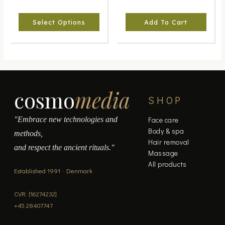
be
chosen
Select Options
Add To Cart
on
the
product
page
cosmo
media
SHOP
"Embrace new technologies and
Face care
Body & spa
methods,
Hair removal
and respect the ancient rituals."
Massage
All products
Established 1991 · Denmark
CVR: [16274232]
+45 28407747