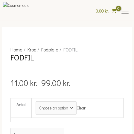
Skip
to
0.00
kr.
content
Home
/
Krop
/
Fodpleje
/ FODFIL
FODFIL
Price
FODFIL
quantity
range:
11.00 kr.
through
99.00 kr.
11.00
kr.
99.00
kr.
–
Antal
Clear