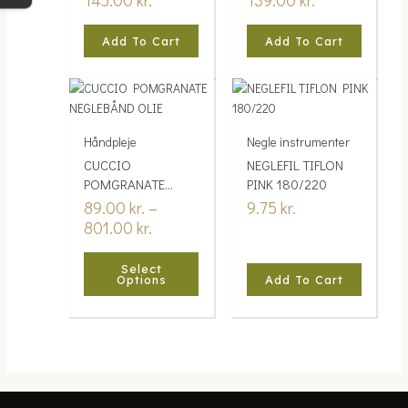
145.00
kr.
139.00
kr.
Add To Cart
Add To Cart
Price
This
range:
product
89.00 kr.
has
Håndpleje
Negle instrumenter
through
multiple
CUCCIO
NEGLEFIL TIFLON
801.00 kr.
variants.
POMGRANATE
PINK 180/220
The
NEGLEBÅND OLIE
89.00
kr.
–
9.75
kr.
options
801.00
kr.
may
be
chosen
Select
Options
Add To Cart
on
the
product
page