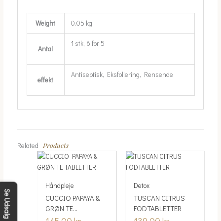
Weight
0.05 kg
1 stk, 6 for 5
Antal
Antiseptisk, Eksfoliering, Rensende
effekt
Products
Related
Håndpleje
Detox
Se Udsalg
CUCCIO PAPAYA &
TUSCAN CITRUS
GRØN TE
FODTABLETTER
TABLETTER