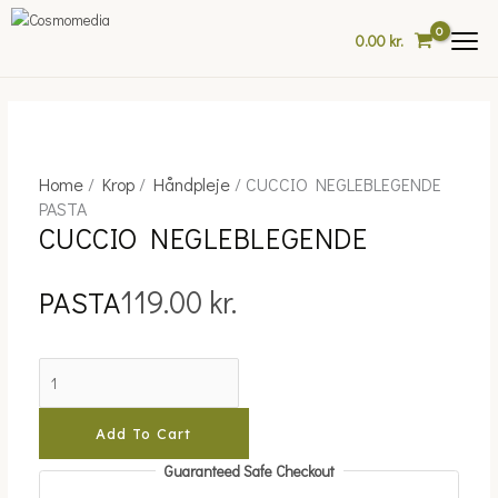
Skip
to
0.00
kr.
content
Home
/
Krop
/
Håndpleje
/ CUCCIO NEGLEBLEGENDE
CUCCIO
PASTA
NEGLEBLEGENDE
CUCCIO NEGLEBLEGENDE
PASTA
quantity
119.00
kr.
PASTA
Add To Cart
Guaranteed Safe Checkout