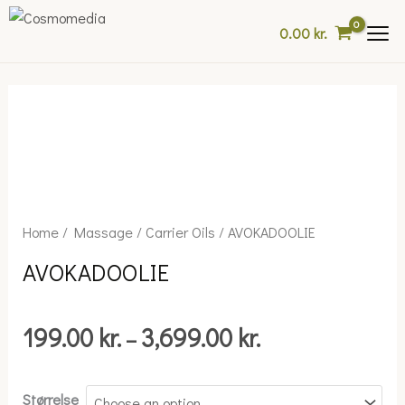
Skip
0.00
kr.
to
content
Price
AVOKADOOLIE
Home
/
Massage
/
Carrier Oils
/ AVOKADOOLIE
range:
quantity
AVOKADOOLIE
199.00 kr.
through
3,699.00 kr.
199.00
kr.
3,699.00
kr.
–
Størrelse