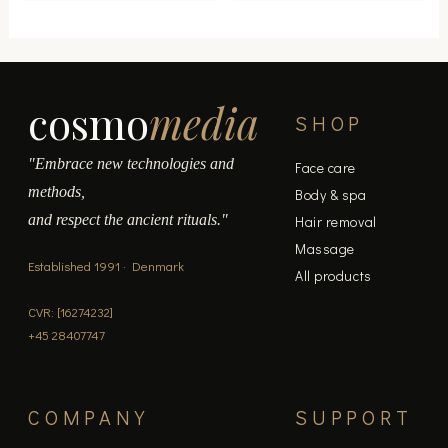
cosmo
media
SHOP
"Embrace new technologies and
Face care
methods,
Body & spa
and respect the ancient rituals."
Hair removal
Massage
Established 1991 · Denmark
All products
CVR: [16274232]
+45 28407747
COMPANY
SUPPORT