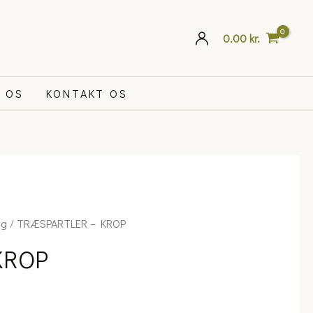
0.00
kr.
 OS
KONTAKT OS
ng
/ TRÆSPARTLER – KROP
:
KROP
kr.
gh
 kr.