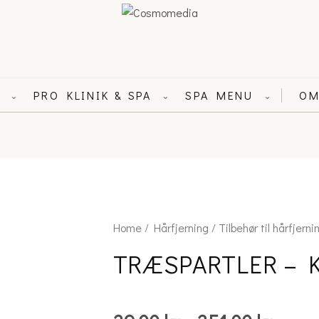
L
PRO KLINIK & SPA
SPA MENU
OM
⌄
⌄
⌄
Price
TRÆSPARTLER
Home
/
Hårfjerning
/
Tilbehør til hårfjerni
range
-
TRÆSPARTLER – 
39.00 
KROP
throu
quantity
351.00