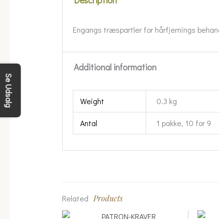
Description
Engangs træspartler for hårfjernings behand
Additional information
Se Udsalg
Weight
0.3 kg
Antal
1 pakke, 10 for 9
Related
Products
Price
This