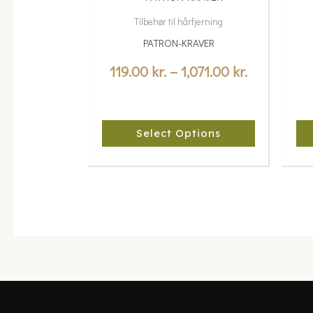
range:
product
Tilbehør til hårfjerning
119.00 kr.
has
PATRON-KRAVER
multiple
through
variants.
119.00
kr.
–
1,071.00
kr.
1,071.00 kr
The
options
may
Select Options
be
chosen
on
the
product
page