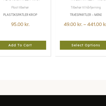
product
Plast tilbehør
Tilbehør til hårfjerning
has
PLASTIKSPATLER KROP
TRÆSPARTLER – MINI
multiple
variants.
95.00
kr.
49.00
kr.
–
441.00
k
.
The
options
may
Add To Cart
Select Options
be
chosen
on
the
product
page