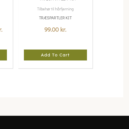
range:
Tilbehør til hårfjerning
49.00 kr.
TRÆSPARTLER KIT
through
r.
99.00
kr.
441.00 kr.
Add To Cart