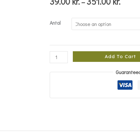
39.00
kr.
351.00
kr.
–
Antal
Add To Cart
Guarantee