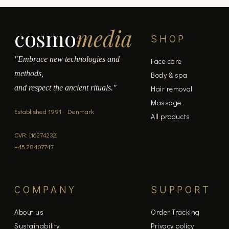
cosmo
media
SHOP
"Embrace new technologies and
Face care
methods,
Body & spa
and respect the ancient rituals."
Hair removal
Massage
Established 1991 · Denmark
All products
CVR: [16274232]
+45 28407747
COMPANY
SUPPORT
About us
Order Tracking
Sustainability
Privacy policy