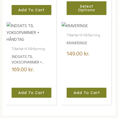
Select
chosen
Add To Cart
Options
on
the
product
page
Tilbehør til hårfjerning
KRAVERINGE
Tilbehør til hårfjerning
149.00
kr.
INDSATS TIL
VOKSOPVARMER +
HÅNDTAG
169.00
kr.
Add To Cart
Add To Cart