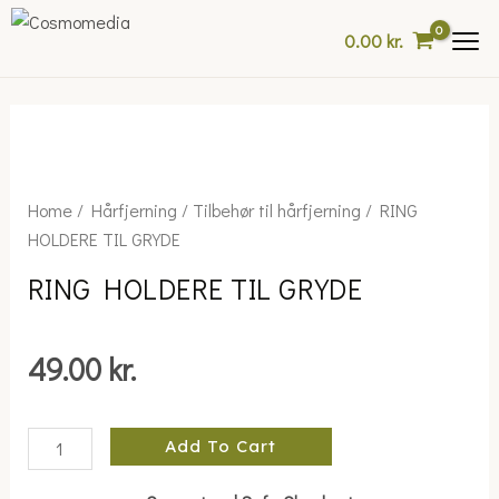
Skip
0.00
kr.
to
content
RING
Home
/
Hårfjerning
/
Tilbehør til hårfjerning
/ RING
HOLDERE
HOLDERE TIL GRYDE
TIL
RING HOLDERE TIL GRYDE
GRYDE
quantity
49.00
kr.
Add To Cart