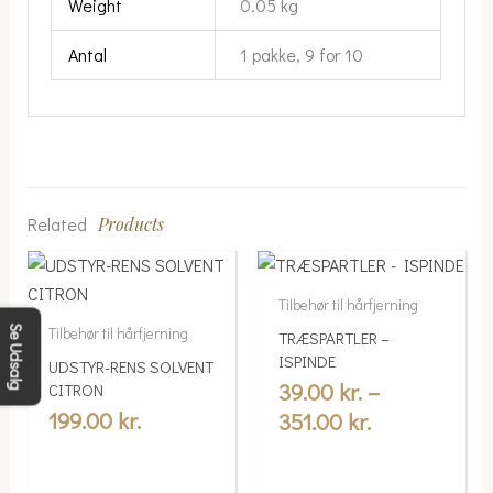
Weight
0.05 kg
Antal
1 pakke, 9 for 10
Related
Products
Price
This
range:
product
Tilbehør til hårfjerning
39.00 kr.
has
Se Udsalg
Tilbehør til hårfjerning
TRÆSPARTLER –
multiple
through
ISPINDE
UDSTYR-RENS SOLVENT
variants.
351.00 kr.
39.00
kr.
–
CITRON
The
199.00
kr.
351.00
kr.
options
may
be