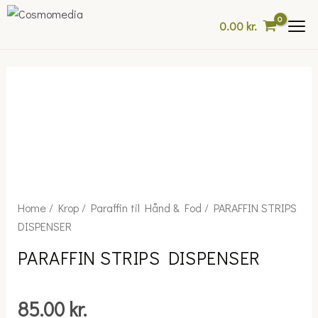
Skip
0.00
kr.
to
content
PARAFFIN
Home
/
Krop
/
Paraffin til Hånd & Fod
/ PARAFFIN STRIPS
STRIPS
DISPENSER
DISPENSER
PARAFFIN STRIPS DISPENSER
quantity
85.00
kr.