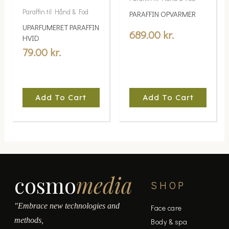
Paraffin til Hånd & Fod
PARAFFIN OPVARMER
UPARFUMERET PARAFFIN
689.00
kr.
HVID
79.00
kr.
Add To Cart
Add To Cart
cosmo
media
SHOP
"Embrace new technologies and
Face care
methods,
Body & spa