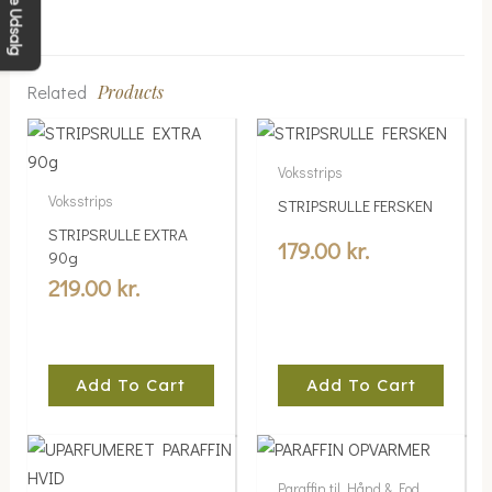
Se Udsalg
Weight
0.3 kg
Antal
1 x 40 stk, 8 x 40 stk
Related
Products
Voksstrips
Voksstrips
STRIPSRULLE FERSKEN
STRIPSRULLE EXTRA
179.00
kr.
90g
219.00
kr.
Add To Cart
Add To Cart
Paraffin til Hånd & Fod