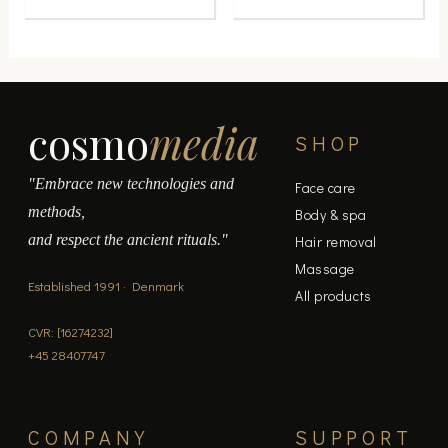
cosmo
media
SHOP
"Embrace new technologies and
Face care
methods,
Body & spa
and respect the ancient rituals."
Hair removal
Massage
Established 1991 · Denmark
All products
CVR: [16274232]
+45 28407747
COMPANY
SUPPORT