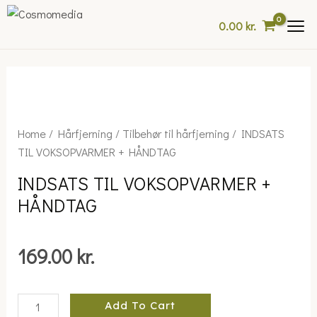
Skip
0.00
kr.
to
content
INDSATS
Home
/
Hårfjerning
/
Tilbehør til hårfjerning
/ INDSATS
TIL
TIL VOKSOPVARMER + HÅNDTAG
VOKSOPVARMER
INDSATS TIL VOKSOPVARMER +
+
HÅNDTAG
HÅNDTAG
quantity
169.00
kr.
Add To Cart